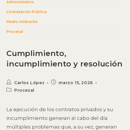
Administrativo
Contratación Pública
Medio Ambiente
Procesal
Cumplimiento,
incumplimiento y resolución
Autor
Publicación
Carlos López
marzo 15, 2026
de
de
Categoría
Procesal
la
la
de
entrada:
entrada:
la
entrada:
La ejecución de los contratos privados y su
incumplimiento generan al cabo del día
múltiples problemas que, a su vez, generan