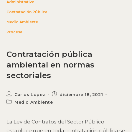
Administrativo
Contratación Pública
Medio Ambiente
Procesal
Contratación pública
ambiental en normas
sectoriales
Autor
Publicación
Carlos López
diciembre 18, 2021
de
de
Categoría
Medio Ambiente
la
la
de
entrada:
entrada:
la
entrada:
La Ley de Contratos del Sector Público
establece que en toda contratación pública se