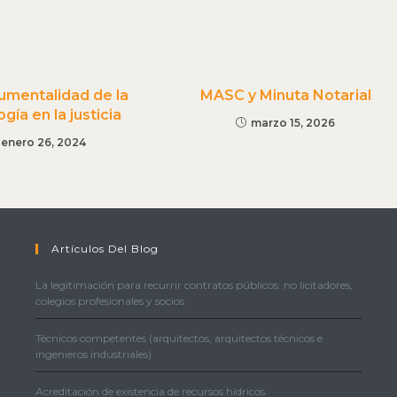
rumentalidad de la
MASC y Minuta Notarial
gía en la justicia
marzo 15, 2026
enero 26, 2024
Artículos Del Blog
La legitimación para recurrir contratos públicos: no licitadores,
colegios profesionales y socios
Técnicos competentes (arquitectos, arquitectos técnicos e
ingenieros industriales)
Acreditación de existencia de recursos hídricos.