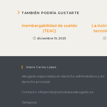
TAMBIÉN PODRÍA GUSTARTE
Inembargabilidad de sueldo
La inst
(TEAC)
tecnolo
diciembre 19, 2025
Sobre Carlos López
Abogado especialista en derecho administrativo y en
derecho procesal.
Contacto: info(arroba)carloslopezabogado.es.
Zaragoza