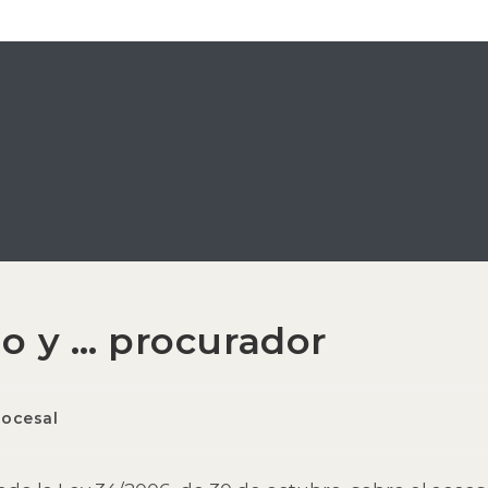
o y … procurador
oría
rocesal
da: