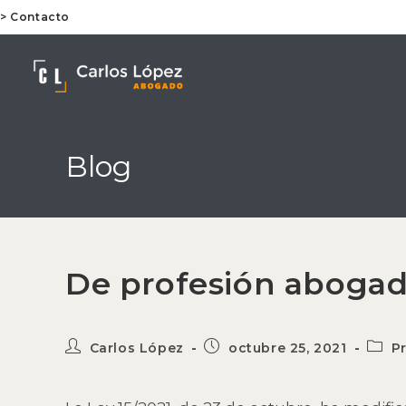
Ir
> Contacto
al
contenido
Blog
De profesión abogad
Autor
Publicación
Categ
Carlos López
octubre 25, 2021
P
de
de
de
la
la
la
entrada:
entrada:
entra